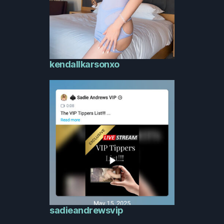
kendallkarsonxo
sadieandrewsvip