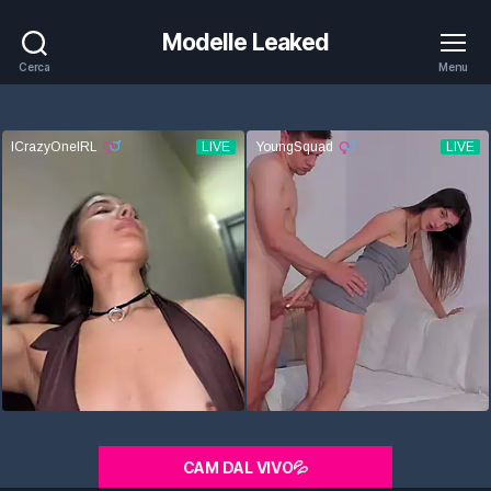
Modelle Leaked
Cerca
Menu
CAM DAL VIVO💦