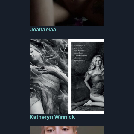
Joanaelaa
Katheryn Winnick