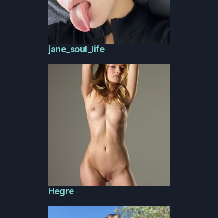
jane_soul_life
Hegre