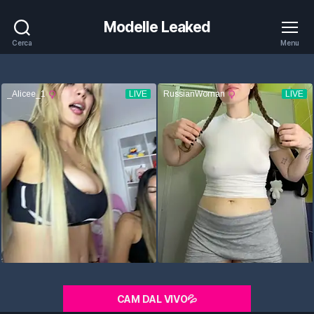
Modelle Leaked
Cerca
Menu
CAM DAL VIVO💦