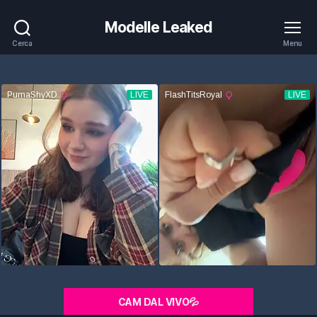
Modelle Leaked
Cerca
Menu
CAM DAL VIVO💦