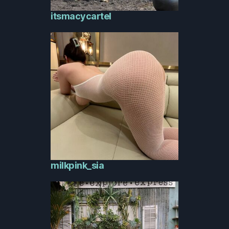
itsmacycartel
milkpink_sia