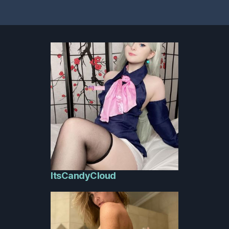
ItsCandyCloud