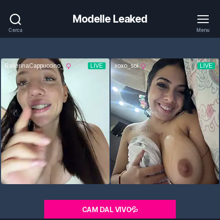
Modelle Leaked
Cerca
Menu
CAM DAL VIVO💦