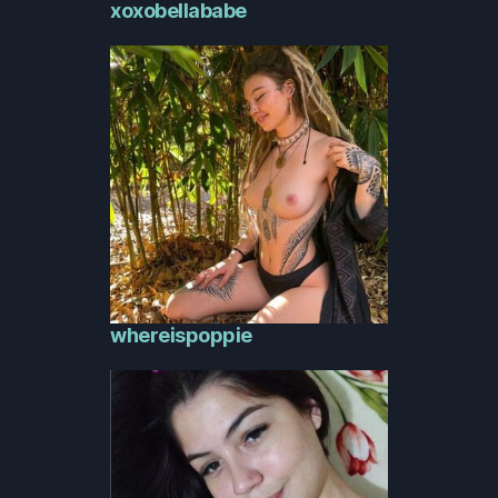
xoxobellababe
whereispoppie