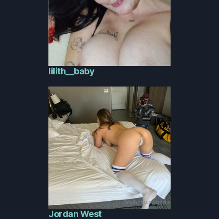
lilith__baby
Jordan West