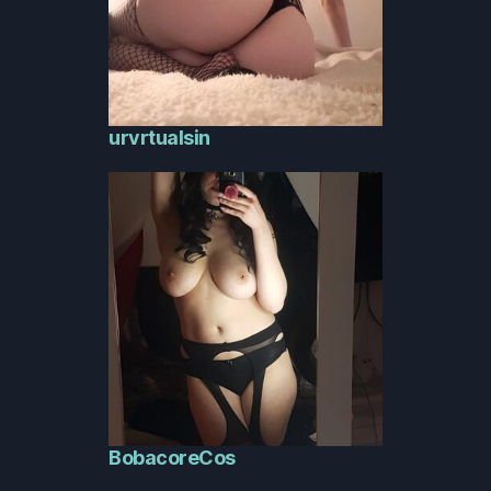
urvrtualsin
BobacoreCos