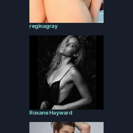
reginagray
Roxane Hayward