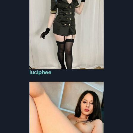
luciphee