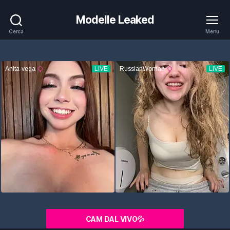
Modelle Leaked
Cerca
Menu
CAM DAL VIVO💦