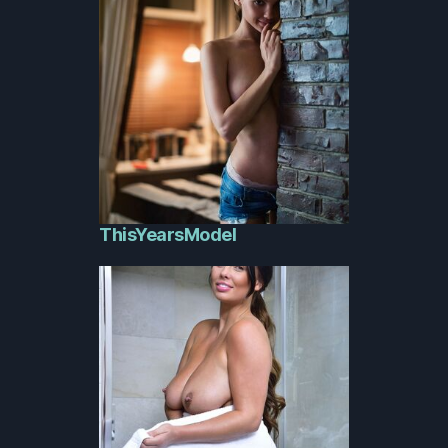
ThisYearsModel