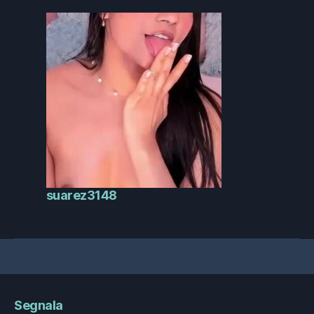
suarez3148
Segnala