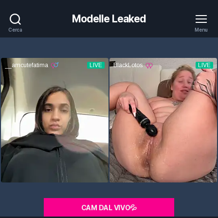
Modelle Leaked
Cerca
Menu
CAM DAL VIVO💦