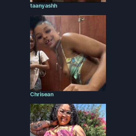
taanyashh
Chrisean