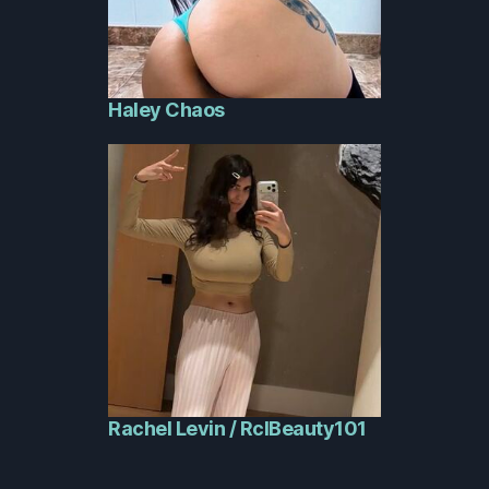
Haley Chaos
Rachel Levin / RclBeauty101