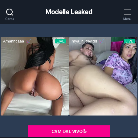
Modelle Leaked
Cerca
Menu
CAM DAL VIVO💦