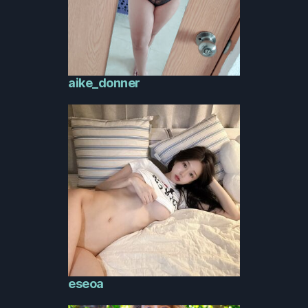
aike_donner
eseoa